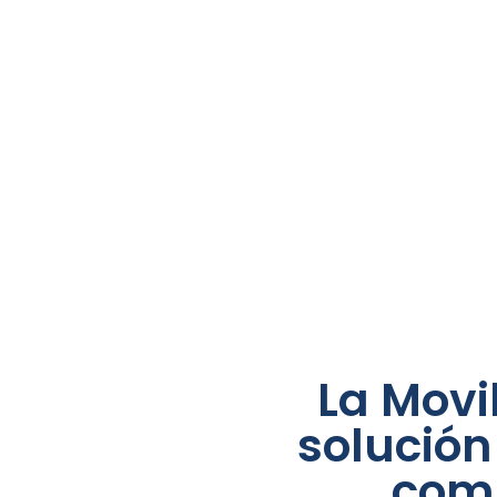
La Movi
solución
comb