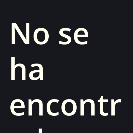
No se
ha
encontr