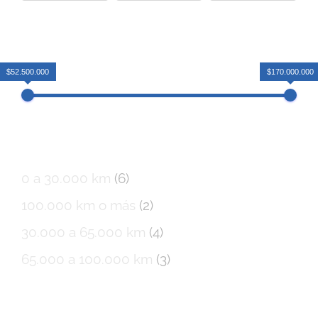
Precio
$52.500.000
$170.000.000
Kilometraje
0 a 30.000 km
(6)
100.000 km o más
(2)
30.000 a 65.000 km
(4)
65.000 a 100.000 km
(3)
Ubicación