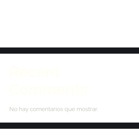
eléctricos: ahorro, tecnología y respaldo
para tu día a día)
Éxito Rotundo de Fersautos en Santander
Sobre Ruedas
Recent
Comments
No hay comentarios que mostrar.