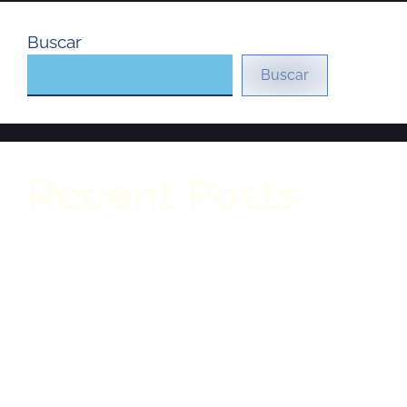
Buscar
Buscar
Recent Posts
Reconocimientos a Fersautos en el Astara
Dealer Meeting 2026
Reconocimiento Internacional: Fersautos
entre los mejores concesionarios del mundo
La Movilidad Eléctrica, como solución a los
altos costos de combustibles (Vehículos