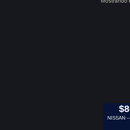
Mostrando e
$
8
NISSAN 