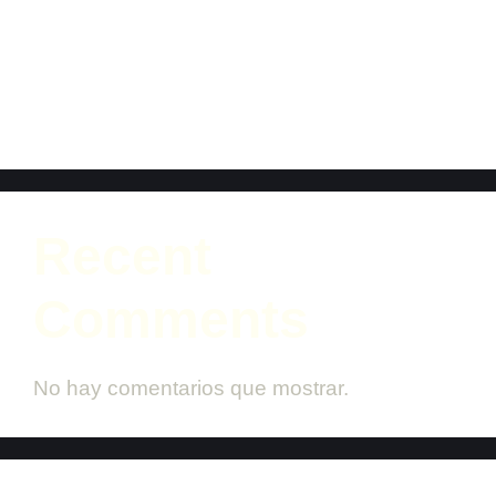
eléctricos: ahorro, tecnología y respaldo para
tu día a día)
Éxito Rotundo de Fersautos en Santander
Sobre Ruedas
Recent
Comments
No hay comentarios que mostrar.