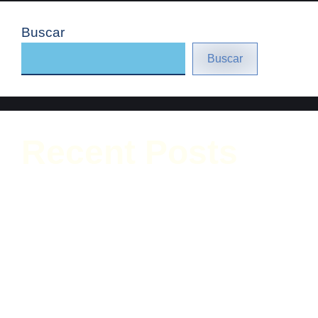
Buscar
Buscar
Recent Posts
Reconocimientos a Fersautos en el Astara
Dealer Meeting 2026
Reconocimiento Internacional: Fersautos
entre los mejores concesionarios del mundo
La Movilidad Eléctrica, como solución a los
altos costos de combustibles (Vehículos