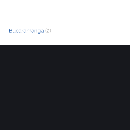
Ubicación
Bucaramanga
(2)