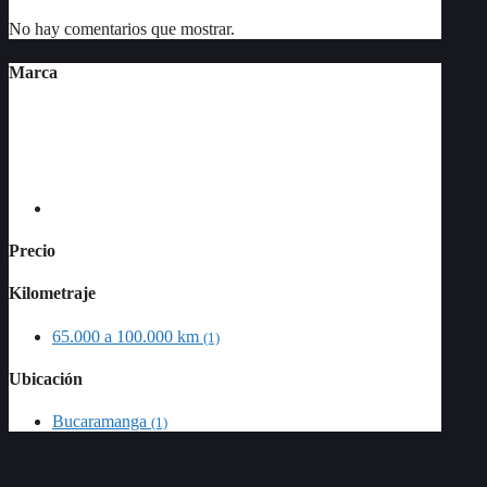
No hay comentarios que mostrar.
Marca
Precio
Kilometraje
65.000 a 100.000 km
(1)
Ubicación
Bucaramanga
(1)