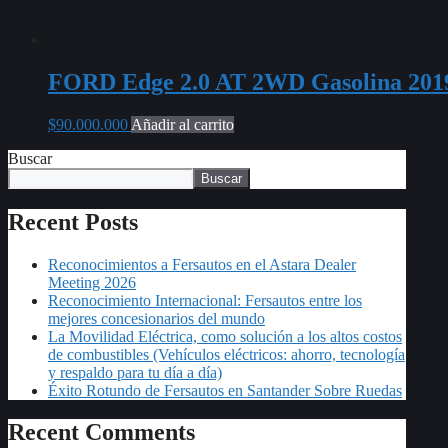
FORD Edge 2.0 AT 2WD Gasolina 201
$
90.000.000
Añadir al carrito
Buscar
Buscar
Recent Posts
Reconocimientos a Fersautos en el Astara Dealer
Meeting 2026
Reconocimiento Internacional: Fersautos entre los
mejores concesionarios del mundo
La Movilidad Eléctrica, como solución a los altos costos
de combustibles (Vehículos eléctricos: ahorro, tecnología
y respaldo para tu día a día)
Éxito Rotundo de Fersautos en Santander Sobre Ruedas
Recent Comments